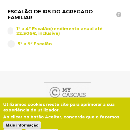
Planeamento Estratégico
Cascais Próxima
Governação
Agenda do executivo
VISITAR
ESCALÃO DE IRS DO AGREGADO
Reabilitação urbana
Mobilidade
?
FAMILIAR
ESTUDAR
Urbanismo
Qualidade de vida
1º a 4º Escalão(rendimento anual até
22.306€, inclusive)
Sociedade & Educação
TEMPOS LIVRES
5º a 9º Escalão
MOBILIDADE
INVESTIR EM CASCAIS
SERVIÇOS
item
1
MAPA DO PORTAL
Utilizamos cookies neste site para aprimorar a sua
experiência de utilizador.
Ao clicar no botão Aceitar, concorda que o fazemos.
TERMOS E CONDIÇÕES
Mais informação
© Cascais 2026