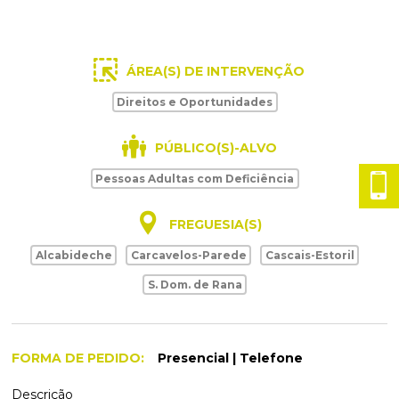
Planeamento Estratégico
Cascais Próxima
Governação
Agenda do executivo
VISITAR
Reabilitação urbana
Mobilidade
ESTUDAR
Urbanismo
Qualidade de vida
ÁREA(S) DE INTERVENÇÃO
Sociedade & Educação
TEMPOS LIVRES
Direitos e Oportunidades
MOBILIDADE
PÚBLICO(S)-ALVO
Pessoas Adultas com Deficiência
INVESTIR EM CASCAIS
SERVIÇOS
FREGUESIA(S)
Alcabideche
Carcavelos-Parede
Cascais-Estoril
MAPA DO PORTAL
S. Dom. de Rana
FORMA DE PEDIDO
Presencial
Telefone
Descrição