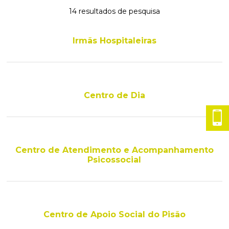
Planeamento Estratégico
Cascais Próxima
Governação
Agenda do executivo
14 resultados de pesquisa
VISITAR
Reabilitação urbana
Mobilidade
ESTUDAR
Urbanismo
Qualidade de vida
Irmãs Hospitaleiras
Sociedade & Educação
TEMPOS LIVRES
MOBILIDADE
Centro de Dia
INVESTIR EM CASCAIS
SERVIÇOS
Centro de Atendimento e Acompanhamento
Psicossocial
MAPA DO PORTAL
Centro de Apoio Social do Pisão