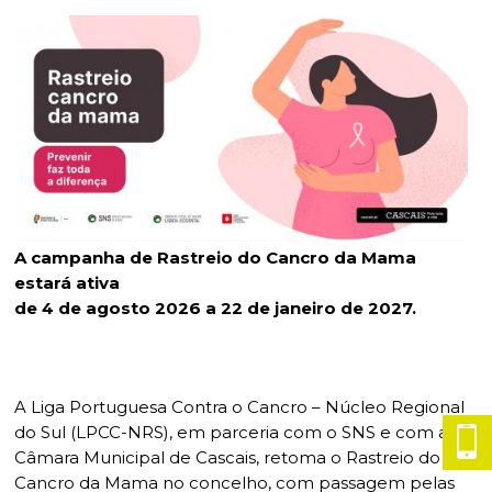
Planeamento Estratégico
Cascais Próxima
Governação
Agenda do executivo
VISITAR
Reabilitação urbana
Mobilidade
ESTUDAR
Urbanismo
Qualidade de vida
Sociedade & Educação
TEMPOS LIVRES
MOBILIDADE
INVESTIR EM CASCAIS
A campanha de Rastreio do Cancro da Mama
SERVIÇOS
estará ativa
de 4 de agosto 2026 a 22 de janeiro de 2027.
MAPA DO PORTAL
A Liga Portuguesa Contra o Cancro – Núcleo Regional
do Sul (LPCC-NRS), em parceria com o SNS e com a
Câmara Municipal de Cascais, retoma o Rastreio do
Cancro da Mama no concelho, com passagem pelas