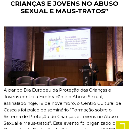
CRIANÇAS E JOVENS NO ABUSO
Planeamento Estratégico
Cascais Próxima
Governação
Agenda do executivo
VISITAR
SEXUAL E MAUS-TRATOS”
Reabilitação urbana
Mobilidade
ESTUDAR
Urbanismo
Qualidade de vida
Sociedade & Educação
TEMPOS LIVRES
MOBILIDADE
INVESTIR EM CASCAIS
SERVIÇOS
A par do Dia Europeu da Proteção das Crianças e
MAPA DO PORTAL
Jovens contra a Exploração e o Abuso Sexual,
assinalado hoje, 18 de novembro, o Centro Cultural de
Cascais foi palco do seminário “Formação sobre o
Sistema de Proteção de Crianças e Jovens no Abuso
Sexual e Maus-tratos”. Este evento foi organizado pela